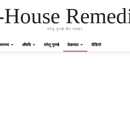
-House Remed
घरेलु नुस्खे और उपचार
्वास्थ्य
औषधि
घरेलू नुस्खे
देखभाल
वीडियो